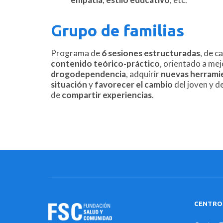
Grupo de familias
Programa de
6 sesiones estructuradas
, de c
contenido teórico-práctico
, orientado a mej
drogodependencia
, adquirir
nuevas herrami
situación
y
favorecer el cambio
del joven y d
de
compartir experiencias
.
CENTRO