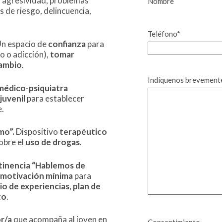
, agresividad, problemas
Nombre
 de riesgo, delincuencia,
Teléfono
*
n espacio de
confianza
para
o o adicción),
tomar
cambio
.
Indíquenos brevemente
médico-psiquiatra
juvenil
para establecer
e.
mo”.
Dispositivo
terapéutico
obre el
uso de drogas
.
tinencia “Hablemos de
motivación mínima
para
io de experiencias
,
plan de
to
.
r/a
que acompaña al joven en