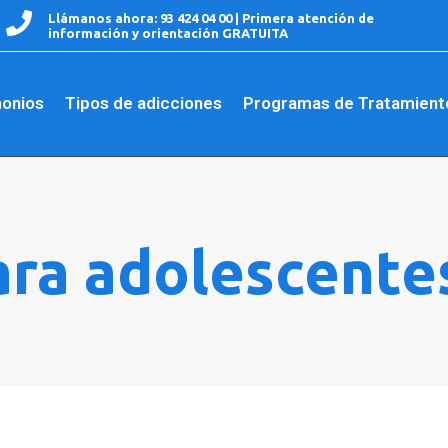
Llámanos ahora:
93 424 04 00
| Primera atención de
información y orientación GRATUITA
onios
Tipos de adicciones
Programas de Tratamient
ra adolescente