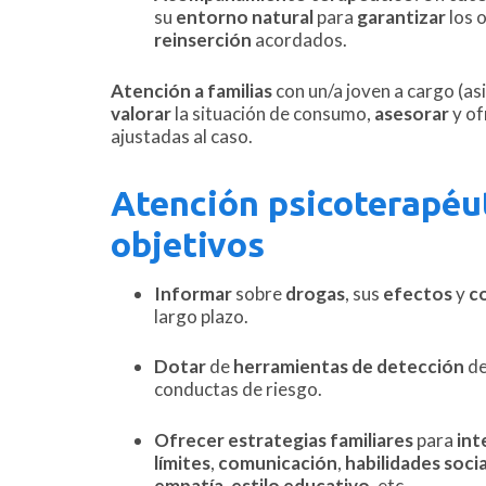
su
entorno natural
para
garantizar
los 
reinserción
acordados.
Atención a familias
con un/a joven a cargo (asi
valorar
la situación de consumo,
asesorar
y of
ajustadas al caso.
Atención psicoterapéut
objetivos
Informar
sobre
drogas
, sus
efectos
y
c
largo plazo.
Dotar
de
herramientas de detección
de
conductas de riesgo.
Ofrecer estrategias familiares
para
int
límites
,
comunicación
,
habilidades socia
empatía
,
estilo educativo
, etc.