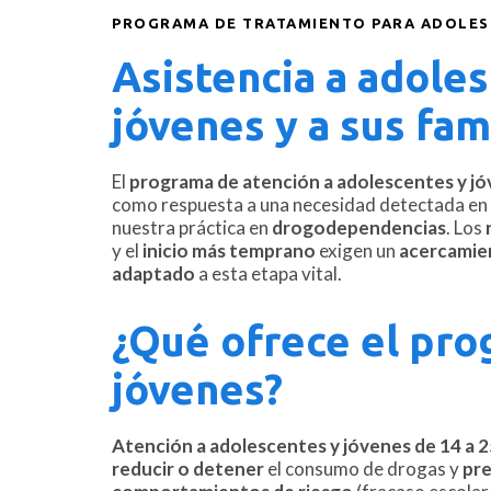
PROGRAMA DE TRATAMIENTO PARA ADOLE
Asistencia a adole
jóvenes y a sus fam
El
programa de atención a adolescentes y jóv
como respuesta a una necesidad detectada en 
nuestra práctica en
drogodependencias
. Los
y el
inicio más temprano
exigen un
acercamien
adaptado
a esta etapa vital.
¿Qué ofrece el pro
jóvenes?
Atención a adolescentes y jóvenes de 14 a 
reducir o detener
el consumo de drogas y
pre