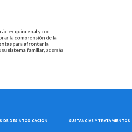
arácter
quincenal
y con
orar la
comprensión de la
entas
para
afrontar la
e su
sistema familiar
, además
S DE DESINTOXICACIÓN
SUSTANCIAS Y TRATAMIENTOS