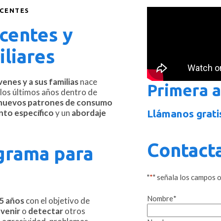
SCENTES
scentes y
iliares
enes y a sus familias
nace
Primera a
los últimos años dentro de
nuevos patrones de consumo
to específico
y un
abordaje
Llámanos gratis
Contact
grama para
"
*
" señala los campos 
Nombre
*
25 años
con el objetivo de
venir
o
detectar
otros