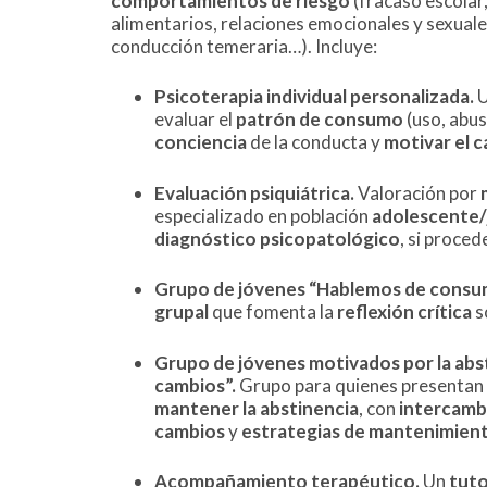
comportamientos de riesgo
(fracaso escolar
alimentarios, relaciones emocionales y sexuales
conducción temeraria…). Incluye:
Psicoterapia individual personalizada.
U
evaluar el
patrón de consumo
(uso, abus
conciencia
de la conducta y
motivar el 
Evaluación psiquiátrica.
Valoración por
especializado en población
adolescente/
diagnóstico psicopatológico
, si proced
Grupo de jóvenes “Hablemos de consu
grupal
que fomenta la
reflexión crítica
s
Grupo de jóvenes motivados por la abs
cambios”.
Grupo para quienes presentan
mantener la abstinencia
, con
intercamb
cambios
y
estrategias de mantenimien
Acompañamiento terapéutico.
Un
tuto