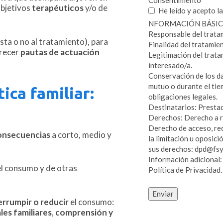
Consentimiento
objetivos
terapéuticos
y/o de
He leído y acepto l
NFORMACIÓN BÁSIC
Responsable del tr
sta o no al tratamiento), para
Finalidad del tratamie
recer
pautas de actuación
Legitimación del trata
interesado/a.
Conservación de los da
mutuo o durante el tie
ica familiar:
obligaciones legales.
Destinatarios: Prestad
Derechos: Derecho a r
Derecho de acceso, rect
onsecuencias
a corto, medio y
la limitación u oposici
sus derechos: dpd@fsy
Información adicional:
l consumo y de otras
Política de Privacidad.
errumpir o reducir
el consumo:
les familiares
,
comprensión y