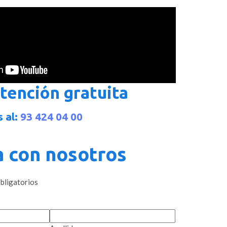
tención gratuita
 al:
93 424 04 00
a con nosotros
obligatorios