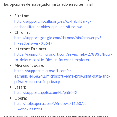
las opciones del navegador instalado en su terminal:
Firefox
:
http://support.mozilla.org/es/kb/habilitar-y-
deshabilitar-cookies-que-los-sitios-we
Chrome
:
http://support.google.com/chrome/bin/answer.py?
hl=es&answer=95647
Internet Explorer
:
https://support.microsoft.com/es-es/help/278835/how-
to-delete-cookie-files-in-internet-explorer
Microsoft Edge:
https://support.microsoft.com/es-
es/help/4468242/microsoft-edge-browsing-data-and-
privacy-microsoft-privacy
Safari
:
http://support.apple.com/kb/ph5042
Opera
:
http://help.opera.com/Windows/11.50/es-
ES/cookies.html
En algunos navegadores se pueden configurar reglas espec??