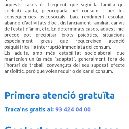
aquests casos és freqüent que sigui la família qui
sol·liciti ajuda, preocupada pel consum i per les
conseqüències psicosocials: baix rendiment escolar,
abandó d’activitats d’oci, distanciament familiar, canvis
de l’estat d’ànim, etc. En determinats casos, aquest inici
precoç pot precipitar brots psicòtics, situacions
especialment greus que requereixen atenció
psiquiàtrica i la interrupció immediata del consum.
Els adults, amb més estabilitat sociolaboral, que
mantenien un ús més “adaptat”, generalment fora de
l’horari de treball, convençuts del seu suposat efecte
ansiolític, però que volen reduir o deixar el consum.
Primera atenció gratuïta
Truca'ns gratis al:
93 424 04 00