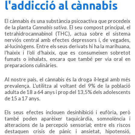
l'addicció al cànnabis
El cànnabis és una substància psicoactiva que procedeix
de la planta
Cannabis sativa
. El seu compost principal, el
tetrahidrocannabinol (THC), actua sobre el sistema
nerviós central amb efectes depressors i, de vegades,
al·lucinògens. Entre els seus derivats hi ha la marihuana,
l’haixix i l’oli d’haixix, que es consumeixen sobretot
fumats o inhalats, encara que també per via oral en
preparacions culinàries.
Al nostre país, el cànnabis és la droga il·legal amb més
prevalença. L’utilitza al voltant del 9% de la població
adulta de 18 a 64 anys i prop del 13,5% dels adolescents
de 15 a 17 anys.
Els seus efectes inclouen desinhibició i eufòria, però
també poden aparèixer taquicàrdia, somnolència i
alteracions de la percepció sensorial; entre els riscos
destaquen crisis de pànic i ansietat, hipotensió,