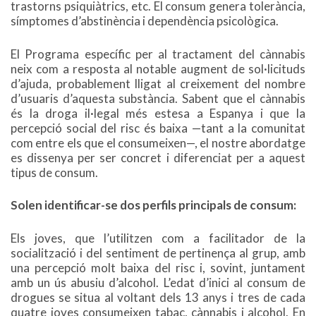
trastorns psiquiàtrics, etc. El consum genera tolerància,
símptomes d’abstinència i dependència psicològica.
El Programa específic per al tractament del cànnabis
neix com a resposta al notable augment de sol·licituds
d’ajuda, probablement lligat al creixement del nombre
d’usuaris d’aquesta substància. Sabent que el cànnabis
és la droga il·legal més estesa a Espanya i que la
percepció social del risc és baixa —tant a la comunitat
com entre els que el consumeixen—, el nostre abordatge
es dissenya per ser concret i diferenciat per a aquest
tipus de consum.
Solen identificar-se dos perfils principals de consum:
Els joves, que l’utilitzen com a facilitador de la
socialització i del sentiment de pertinença al grup, amb
una percepció molt baixa del risc i, sovint, juntament
amb un ús abusiu d’alcohol. L’edat d’inici al consum de
drogues se situa al voltant dels 13 anys i tres de cada
quatre joves consumeixen tabac, cànnabis i alcohol. En